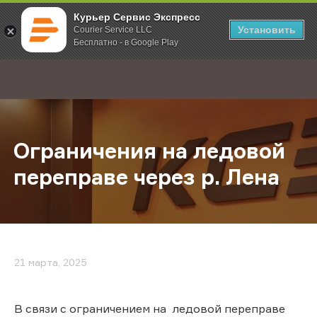
Курьер Сервис Экспресс
Установить
Courier Service LLC
Бесплатно - в Google Play
Главная
О компании
Новости
Ограничения на ледовой переправ
;
Ограничения на ледовой
переправе через р. Лена
21 марта, 2025
В связи с ограничением на ледовой переправе