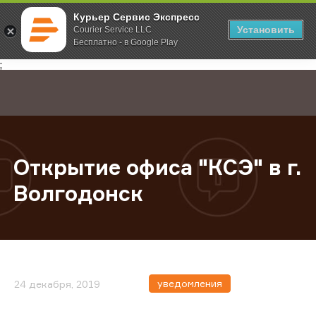
Курьер Сервис Экспресс
Установить
Courier Service LLC
Бесплатно - в Google Play
Главная
О компании
Новости
Открытие офиса "КСЭ" в г. Волго
;
Открытие офиса "КСЭ" в г.
Волгодонск
уведомления
24 декабря, 2019