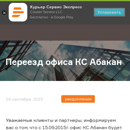
Курьер Сервис Экспресс
Установить
Courier Service LLC
Бесплатно - в Google Play
Главная
О компании
Новости
Переезд офиса КС Абакан
;
Переезд офиса КС Абакан
уведомления
14 сентября, 2015
Уважаемые клиенты и партнеры, информируем
вас о том, что с 15.09.2015г. офис КС Абакан будет