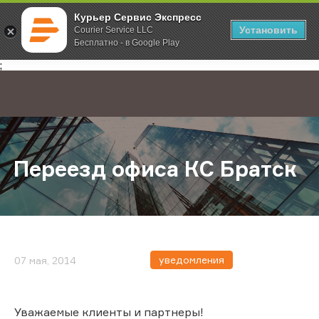
Курьер Сервис Экспресс
Установить
Courier Service LLC
Бесплатно - в Google Play
Главная
О компании
Новости
Переезд офиса КС Братск
;
Переезд офиса КС Братск
уведомления
07 мая, 2014
Уважаемые клиенты и партнеры!