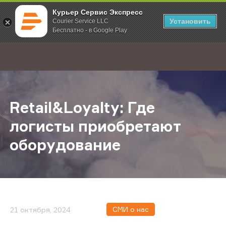
Курьер Сервис Экспресс
Установить
Courier Service LLC
Бесплатно - в Google Play
Главная
О компании
Новости
Retail&Loyalty: Где логисты прио
;
Retail&Loyalty: Где
логисты приобретают
оборудование
СМИ о нас
21 октября, 2024