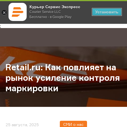
Курьер Сервис Экспресс
Установить
Courier Service LLC
Бесплатно - в Google Play
Главная
О компании
Новости
Retail.ru: Как повлияет на рынок
;
Retail.ru: Как повлияет на
рынок усиление контроля
маркировки
СМИ о нас
25 августа, 2025