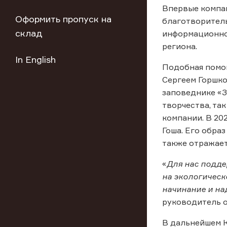
Впервые компан
Оформить пропуск на
благотворител
склад
информационно
региона.
In English
Подобная помощ
Сергеем Горшко
заповеднике «З
творчества, та
компании. В 20
Гоша. Его обра
также отражает
«
Для нас подде
на экологическ
начинание и на
руководитель о
В дальнейшем 