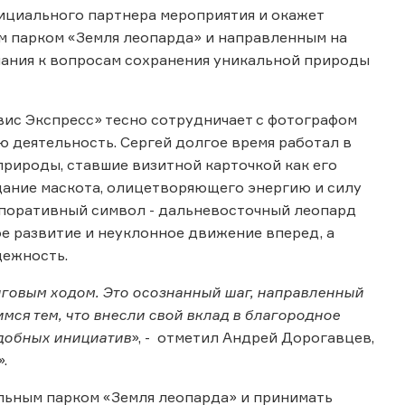
ициального партнера мероприятия и окажет
 парком «Земля леопарда» и направленным на
ания к вопросам сохранения уникальной природы
вис Экспресс» тесно сотрудничает с фотографом
 деятельность. Сергей долгое время работал в
природы, ставшие визитной карточкой как его
здание маскота, олицетворяющего энергию и силу
орпоративный символ - дальневосточный леопард
ое развитие и неуклонное движение вперед, а
дежность.
нговым ходом. Это осознанный шаг, направленный
ся тем, что внесли свой вклад в благородное
одобных инициатив
», - отметил Андрей Дорогавцев,
.
льным парком «Земля леопарда» и принимать