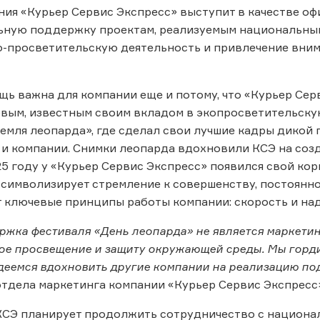
ия «Курьер Сервис Экспресс» выступит в качестве оф
ьную поддержку проектам, реализуемым национальным
-просветительскую деятельность и привлечение вним
ь важна для компании еще и потому, что «Курьер Сер
вым, известным своим вкладом в экопросветительскую
емля леопарда», где сделал свои лучшие кадры дикой 
к и компании. Снимки леопарда вдохновили КСЭ на со
25 году у «Курьер Сервис Экспресс» появился свой к
з символизирует стремление к совершенству, постоянн
 ключевые принципы работы компании: скорость и на
ржка фестиваля «День леопарда» не является маркети
ое просвещение и защиту окружающей среды. Мы гордим
деемся вдохновить другие компании на реализацию п
тдела маркетинга компании «Курьер Сервис Экспресс»
КСЭ планирует продолжить сотрудничество с национа