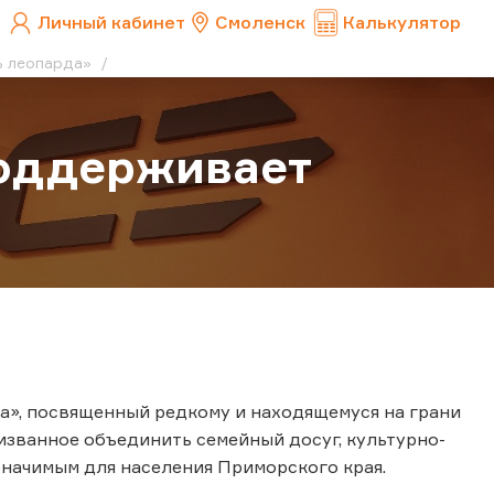
Личный кабинет
Смоленск
Калькулятор
ь леопарда»
поддерживает
да», посвященный редкому и находящемуся на грани
изванное объединить семейный досуг, культурно-
значимым для населения Приморского края.