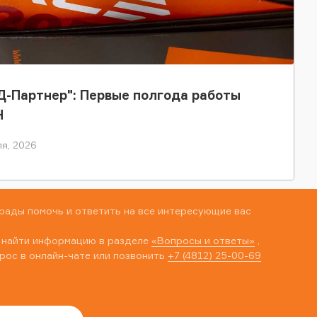
-Партнер": Первые полгода работы
Н
я, 2026
рады помочь и ответить на все интересующие вас
 найти информацию в разделе
«Вопросы и ответы»
,
рос в онлайн-чате или позвонить
+7 (4812) 25-00-69