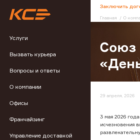
;
Заключить дог
Главная
О комп
Услуги
Союз 
Вызвать курьера
«День
Вопросы и ответы
О компании
29 апреля, 2026
Офисы
3 мая 2026 год
Франчайзинг
исчезновения в
развлекательну
Управление доставкой