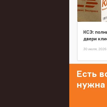
КСЭ: полн
двери кли
30 июля, 2026
Есть 
нужна