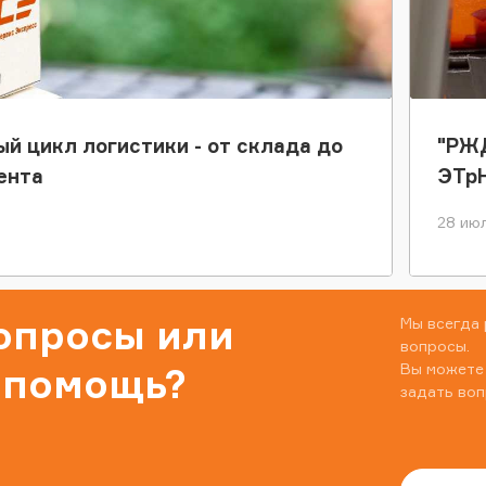
ый цикл логистики - от склада до
"РЖД
ента
ЭТр
28 июл
вопросы или
Мы всегда 
вопросы.
Вы можете
 помощь?
задать воп