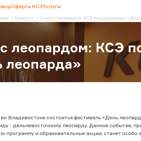
овор
Оферта КСЭ
Услуги
ании
Новости
Союз с леопардом: КСЭ поддерживает «Ден
с леопардом: КСЭ 
 леопарда»
а во Владивостоке состоится фестиваль «День леопар
иду - дальневосточному леопарду. Данное событие, пр
ю программу и образовательные акции, станет особо 