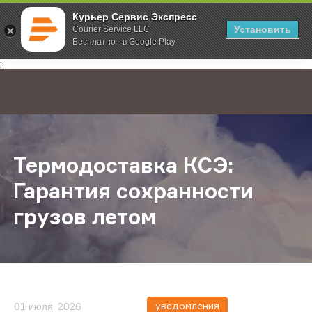
Курьер Сервис Экспресс
Установить
Courier Service LLC
Бесплатно - в Google Play
Главная
О компании
Новости
Термодоставка КСЭ: Гарантия сох
;
Термодоставка КСЭ:
Гарантия сохранности
грузов летом
уведомления
01 июля, 2026