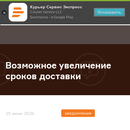
Курьер Сервис Экспресс
Установить
Courier Service LLC
Бесплатно - в Google Play
Главная
О компании
Новости
Возможное увеличение сроков д
;
Возможное увеличение
сроков доставки
уведомления
25 июня, 2026