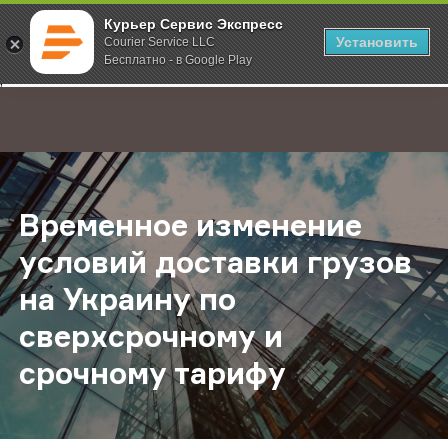
Курьер Сервис Экспресс
Установить
Courier Service LLC
Бесплатно - в Google Play
Главная
О компании
Новости
Временное изменение условий дос
;
Временное изменение
условий доставки грузов
на Украину по
сверхсрочному и
срочному тарифу