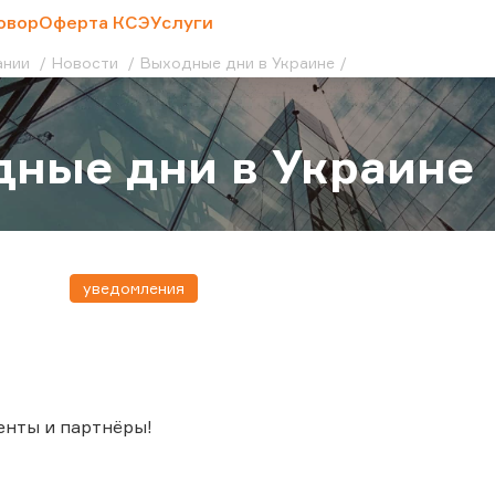
овор
Оферта КСЭ
Услуги
ании
Новости
Выходные дни в Украине
ные дни в Украине
уведомления
енты и партнёры!