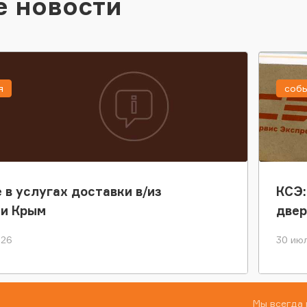
е новости
я
соб
 в услугах доставки в/из
КСЭ:
ки Крым
двер
026
30 июл
Мы всегда 