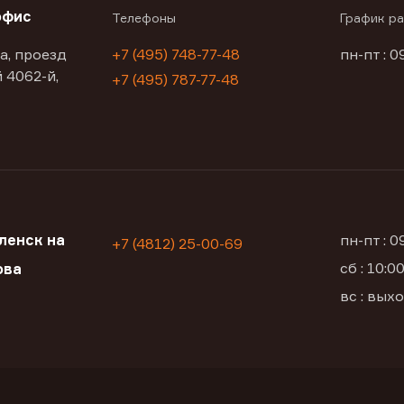
офис
Телефоны
График р
а, проезд
+7 (495) 748-77-48
пн-пт : 0
 4062-й,
+7 (495) 787-77-48
ленск на
пн-пт : 
+7 (4812) 25-00-69
сб : 10:
ова
вс : вых