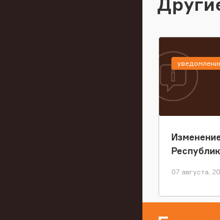
Други
уведомлени
Изменение
Республи
07 августа, 2