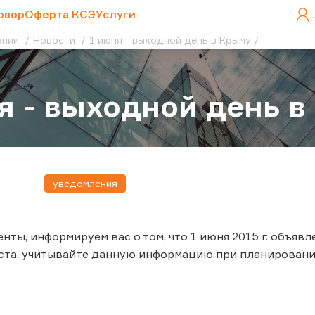
овор
Оферта КСЭ
Услуги
ании
Новости
1 июня - выходной день в Крыму
я - выходной день 
уведомления
нты, информируем вас о том, что 1 июня 2015 г. объя
ста, учитывайте данную информацию при планировани