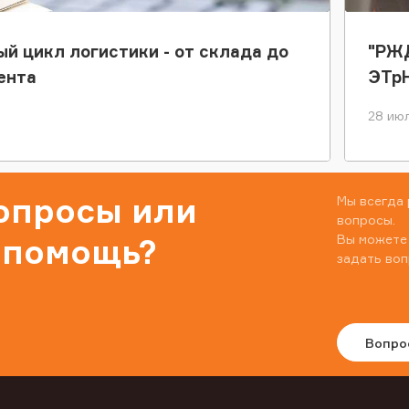
ый цикл логистики - от склада до
"РЖД
ента
ЭТр
28 июл
вопросы или
Мы всегда 
вопросы.
Вы можете
 помощь?
задать воп
Вопро