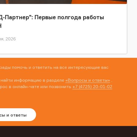
-Партнер": Первые полгода работы
Н
я, 2026
рады помочь и ответить на все интересующие вас
 найти информацию в разделе
«Вопросы и ответы»
,
рос в онлайн-чате или позвонить
+7 (4725) 20-01-02
сы и ответы