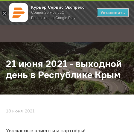
Курьер Сервис Экспресс
Установить
Courier Service LLC
Бесплатно - в Google Play
Главная
О компании
Новости
21 июня 2021 - выходной день в 
;
21 июня 2021 - выходной
день в Республике Крым
18 июня, 2021
Уважаемые клиенты и партнёры!