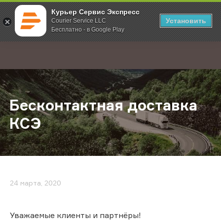
Курьер Сервис Экспресс
Установить
Courier Service LLC
Бесплатно - в Google Play
Главная
О компании
Новости
Бесконтактная доставка КСЭ
;
Бесконтактная доставка
КСЭ
24 марта, 2020
Уважаемые клиенты и партнёры!