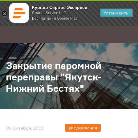
Курьер Сервис Экспресс
Установить
Courier Service LLC
Бесплатно - в Google Play
Главная
О компании
Новости
Закрытие паромной переправы "Я
;
Закрытие паромной
переправы "Якутск-
Нижний Бестях"
уведомления
09 октября, 2019