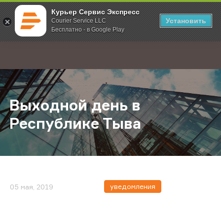
Курьер Сервис Экспресс
Установить
Courier Service LLC
Бесплатно - в Google Play
Главная
О компании
Новости
Выходной день в Республике Тыв
;
Выходной день в
Республике Тыва
уведомления
05 мая, 2019