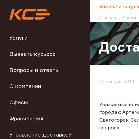
;
Заключить дог
Главная
О комп
Услуги
Доста
Вызвать курьера
Вопросы и ответы
24 ноября, 2014
О компании
Офисы
Уважаемые клие
городах: Артем
Франчайзинг
Святогорск, Се
запросу.
Управление доставкой