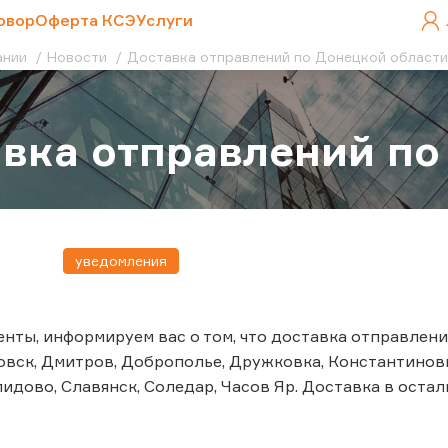
овор
Оферта КСЭ
Услуги
ании
Новости
Доставка отправлений по Донецкой области
вка отправлений по
уведомления
нты, информируем вас о том, что доставка отправле
овск, Дмитров, Доброполье, Дружковка, Константиновк
лидово, Славянск, Соледар, Часов Яр. Доставка в ост