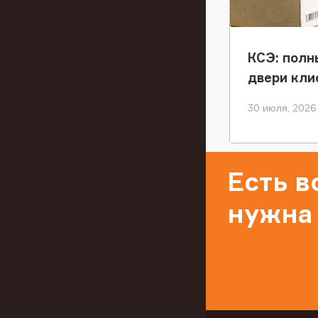
КСЭ: полн
двери кли
30 июля, 2026
Есть 
нужна