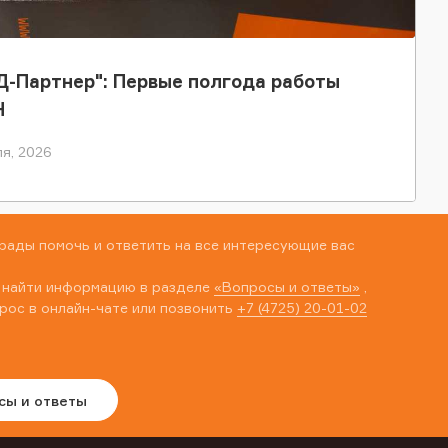
-Партнер": Первые полгода работы
Н
я, 2026
рады помочь и ответить на все интересующие вас
 найти информацию в разделе
«Вопросы и ответы»
,
рос в онлайн-чате или позвонить
+7 (4725) 20-01-02
сы и ответы