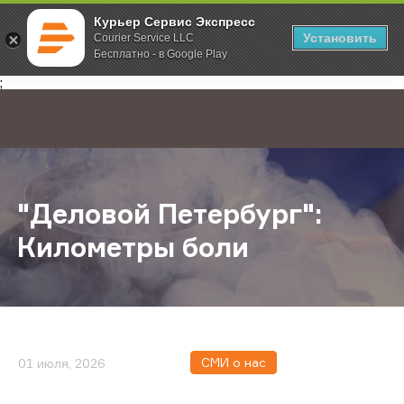
Курьер Сервис Экспресс
Установить
Courier Service LLC
Бесплатно - в Google Play
Главная
О компании
Новости
"Деловой Петербург": Километры
;
"Деловой Петербург":
Километры боли
СМИ о нас
01 июля, 2026