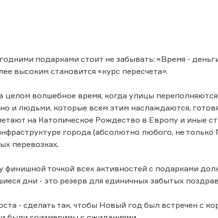
и
огодними подарками стоит не забывать: «Время - деньг
олее высоким становится «курс пересчета».
в целом волшебное время, когда улицы переполняютс
 но и людьми, которые всем этим наслаждаются, готов
летают на Католическое Рождество в Европу и иные стр
нфраструктуре города (абсолютно любого, не только М
ых перевозках.
 финишной точкой всех активностей с подарками долж
шиеся дни - это резерв для единичных забытых поздрав
оста - сделать так, чтобы Новый год был встречен с 
и были соизмеримы с ожиданиями.