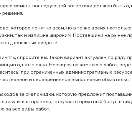
дарка момент последующей логистики должен быть од
 решения.
ово, которое понятно всем, но в то же время настолько
 узким, так и излишне широким. Поставщики на рынке л
сход денежных средств.
динять, спросите вы. Такой вариант актуален по ряду п
инцип одного окна. Невзирая на комплекс работ, ведет
аситесь, при ограниченных административных ресурса
чественное и своевременное выполнение обязательст
сходов за счет скидки, которую предложит поставщик 
авщику и, как правило, получаете приятный бонус в ви
 за все виды работ.