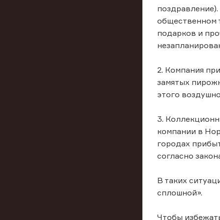
поздравление).
общественном т
подарков и про
незапланирован
2. Компания пр
замятых пирожн
этого воздушно
3. Коллекционн
компании в Нор
городах прибыт
согласно закон
В таких ситуац
сплошной».
Чтобы избежать