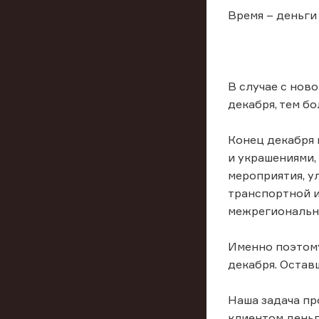
Время – деньг
В случае с нов
декабря, тем б
Конец декабря 
и украшениями,
мероприятия, у
транспортной и
межрегиональн
Именно поэтому
декабря. Остав
Наша задача пр
клиентом деньг