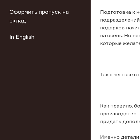
Оформить пропуск на
Подготовка к 
подразделений 
склад
подарков начина
на осень. Но н
In English
которые желате
Так с чего же с
Как правило, б
производство —
придать дополн
Именно детали