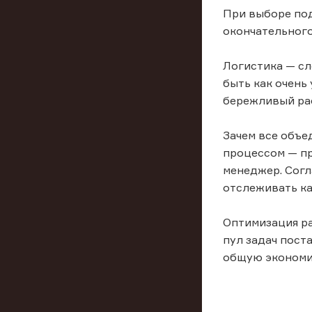
При выборе по
окончательного
Логистика — сл
быть как очень
бережливый ра
Зачем все объе
процессом — пр
менеджер. Согл
отслеживать ка
Оптимизация ра
пул задач пост
общую экономию