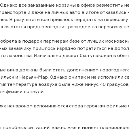
 Однако все заказанные корзины в офисе разместить н
ранспорте и даже на личных авто в итоге отказались
чее. В результате все пришлось передать на перевозку
ная статья предновогодних расходов на перевозку н
иобрела в подарок партнерам безе от лучших московск
ых заказчику пришлось изрядно потратиться на допол
го лакомства. Изначально десерт был упакован в обы
ые вина должны были стать дополнением новогоднего
ильск и Нарьян-Мар. Однако они так и не исполнили св
ия температура воздуха была ниже минус 40 градусов.
ам физики лопнули.
иях ненароком вспоминаются слова героя кинофильма «
 подобных ситуаций, важно уже в момент планирован