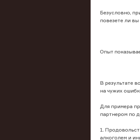
Безусловно, пр
повезете ли вы
Опыт показывае
В результате в
на чужих ошиб
Для примера пр
партнером по до
1. Продовольст
алкоголем и ин