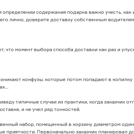
и определении содержания подарка важно учесть, как и
 его лично, доверите доставку собственным водителя
т, что момент выбора способа доставки как раз и упус
озникают конфузы, которые потом попадают в копилку о
ках…
иведу типичные случаи из практики, когда заказчик от
ставке, и не учел ряд тонкостей.
венный набор, помещенный в корзину диаметром один
ые приятности. Первоначально заказчик планировал д