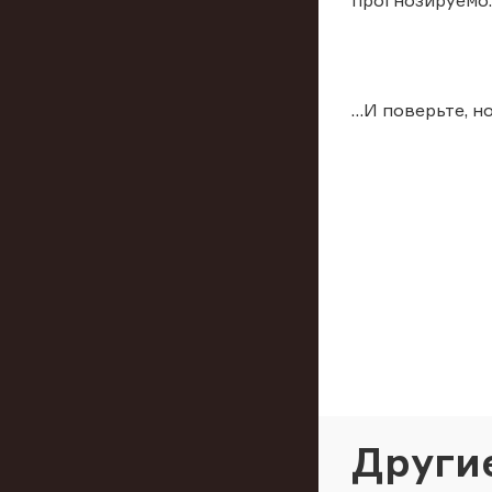
прогнозируемо.
…И поверьте, н
Други