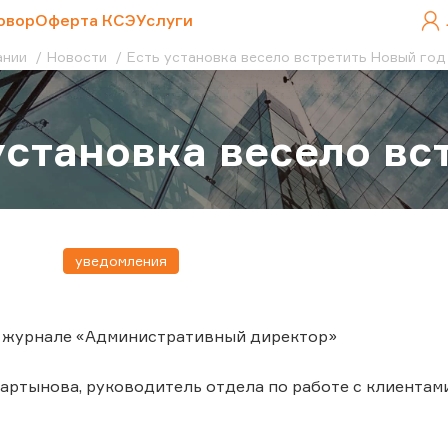
овор
Оферта КСЭ
Услуги
ании
Новости
Есть установка весело встретить Новый год
установка весело вс
уведомления
в журнале «Административный директор»
артынова, руководитель отдела по работе с клиентам