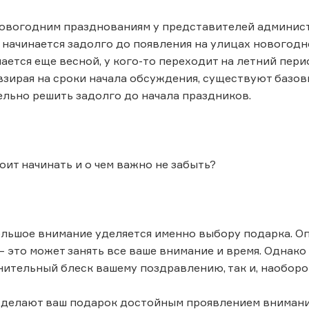
новогодним празднованиям у представителей админис
начинается задолго до появления на улицах новогодн
ется еще весной, у кого-то переходит на летний период
евзирая на сроки начала обсуждения, существуют базо
льно решить задолго до начала праздников.
тоит начинать и о чем важно не забыть?
ольшое внимание уделяется именно выбору подарка. О
 это может занять все ваше внимание и время. Однако 
ительный блеск вашему поздравлению, так и, наоборот
 делают ваш подарок достойным проявлением внимани