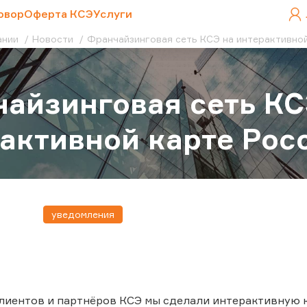
овор
Оферта КСЭ
Услуги
ании
Новости
Франчайзинговая сеть КСЭ на интерактивно
айзинговая сеть КС
активной карте Рос
уведомления
лиентов и партнёров КСЭ мы сделали интерактивную к