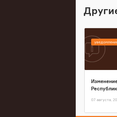
Други
уведомлени
Изменение
Республи
07 августа, 2