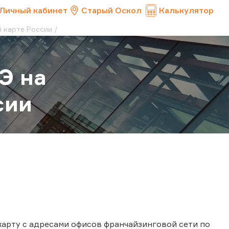
Личный кабинет
Старый Оскол
Калькулятор
й карте России
Э на
сии
арту с адресами офисов франчайзинговой сети по