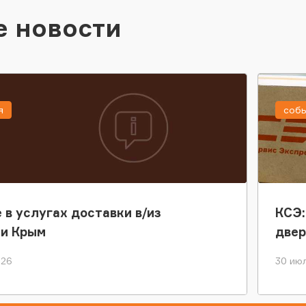
е новости
я
соб
 в услугах доставки в/из
КСЭ:
ки Крым
двер
026
30 июл