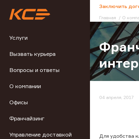
;
Заключить дог
Главная
О комп
Услуги
Франч
Вызвать курьера
интер
Вопросы и ответы
О компании
04 апреля, 2017
Офисы
Франчайзинг
Управление доставкой
Для удобства к