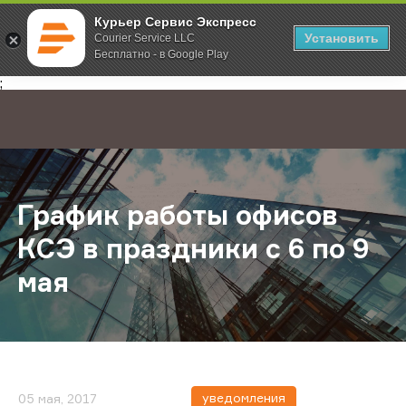
Курьер Сервис Экспресс
Установить
Courier Service LLC
Бесплатно - в Google Play
Главная
О компании
Новости
График работы офисов КСЭ в празд
;
График работы офисов
КСЭ в праздники с 6 по 9
мая
уведомления
05 мая, 2017