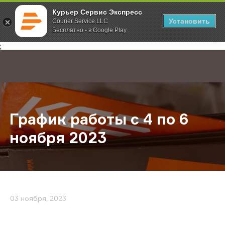
Курьер Сервис Экспресс
Установить
Courier Service LLC
Бесплатно - в Google Play
Главная
О компании
Новости
График работы с 4 по 6 ноября 20
;
График работы с 4 по 6
ноября 2023
03 ноября, 2023