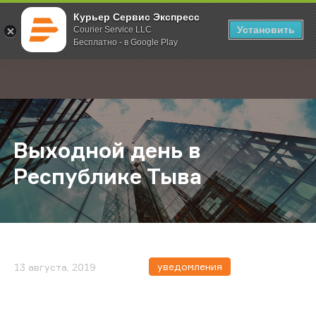
Курьер Сервис Экспресс
Установить
Courier Service LLC
Бесплатно - в Google Play
Главная
О компании
Новости
Выходной день в Республике Тыв
;
Выходной день в
Республике Тыва
уведомления
13 августа, 2019