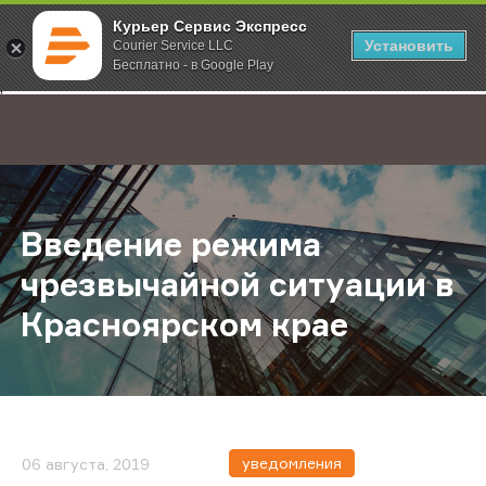
Курьер Сервис Экспресс
Установить
Courier Service LLC
Бесплатно - в Google Play
Главная
О компании
Новости
Введение режима чрезвычайной с
;
Введение режима
чрезвычайной ситуации в
Красноярском крае
уведомления
06 августа, 2019