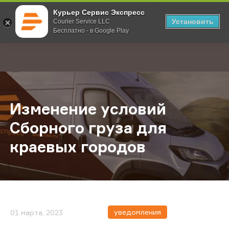
Курьер Сервис Экспресс
Установить
Courier Service LLC
Бесплатно - в Google Play
Главная
О компании
Новости
Изменение условий Сборного гру
;
Изменение условий
Сборного груза для
краевых городов
уведомления
01 марта, 2023