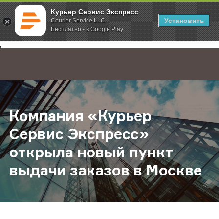
Курьер Сервис Экспресс
Установить
Courier Service LLC
Бесплатно - в Google Play
Главная
О компании
Новости
Компания «Курьер Сервис Экспрес
;
Компания «Курьер
Сервис Экспресс»
открыла новый пункт
выдачи заказов в Москве