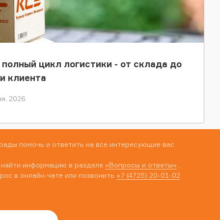
 полный цикл логистики - от склада до
и клиента
я, 2026
рады помочь и ответить на все интересующие вас
 найти информацию в разделе
«Вопросы и ответы»
,
рос в онлайн-чате или позвонить
+7 (4725) 20-01-02