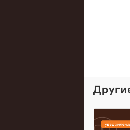
Други
уведомлени