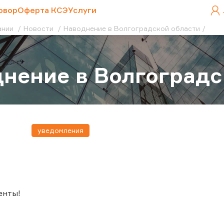
овор
Оферта КСЭ
Услуги
ании
Новости
Наводнение в Волгоградской области
нение в Волгоградс
уведомления
енты!