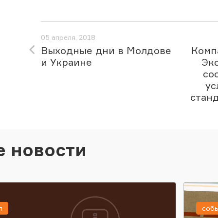
05 апреля, 2018
Выходные дни в Молдове
Комп
и Украине
Эк
со
ус
станд
е новости
я
соб