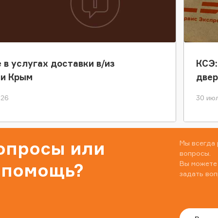
 в услугах доставки в/из
КСЭ:
ки Крым
двер
026
30 июл
вопросы или
Мы всегда 
вопросы.
Вы можете
 помощь?
задать воп