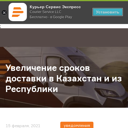
Курьер Сервис Экспресс
Установить
Courier Service LLC
Бесплатно - в Google Play
Главная
О компании
Новости
Увеличение сроков доставки в Ка
;
Увеличение сроков
доставки в Казахстан и из
Республики
уведомления
15 февраля, 2021