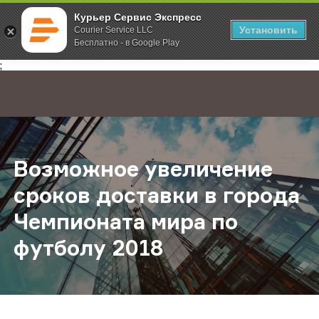
Курьер Сервис Экспресс
Установить
Courier Service LLC
Бесплатно - в Google Play
Главная
О компании
Новости
Возможное увеличение сроков до
;
Возможное увеличение
сроков доставки в города
Чемпионата мира по
футболу 2018