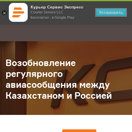
Курьер Сервис Экспресс
Установить
Courier Service LLC
Бесплатно - в Google Play
Главная
О компании
Новости
Возобновление регулярного ави
;
Возобновление
регулярного
авиасообщения между
Казахстаном и Россией