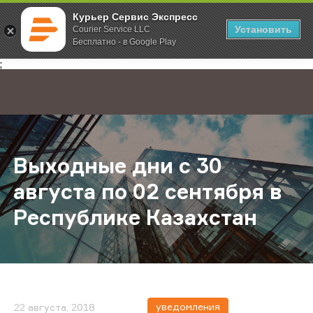
Курьер Сервис Экспресс
Установить
Courier Service LLC
Бесплатно - в Google Play
Главная
О компании
Новости
Выходные дни с 30 августа по 02 
;
Выходные дни с 30
августа по 02 сентября в
Республике Казахстан
уведомления
22 августа, 2018