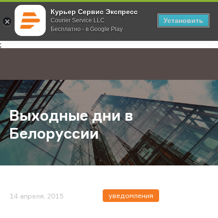
Курьер Сервис Экспресс
Установить
Courier Service LLC
Бесплатно - в Google Play
Главная
О компании
Новости
Выходные дни в Белоруссии
;
Выходные дни в
Белоруссии
уведомления
14 апреля, 2015