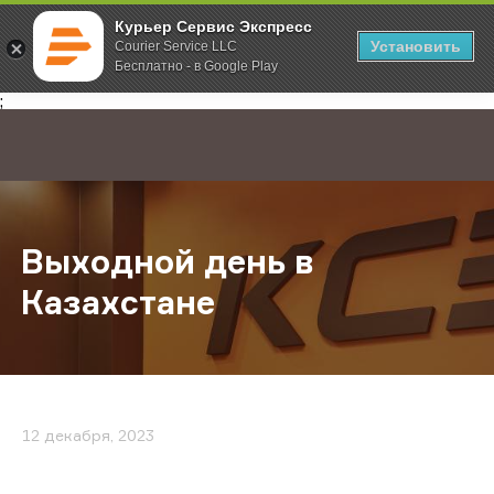
Курьер Сервис Экспресс
Установить
Courier Service LLC
Бесплатно - в Google Play
Главная
О компании
Новости
Выходной день в Казахстане
;
Выходной день в
Казахстане
12 декабря, 2023