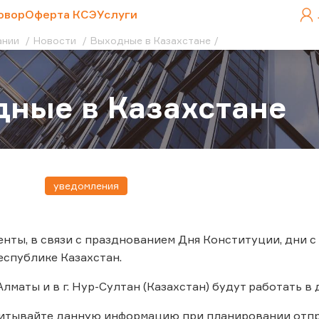
овор
Оферта КСЭ
Услуги
ании
Новости
Выходные в Казахстане
ные в Казахстане
уведомления
нты, в связи с празднованием Дня Конституции, дни с 
спублике Казахстан.
 Алматы и в г. Нур-Султан (Казахстан) будут работать 
читывайте данную информацию при планировании отпр