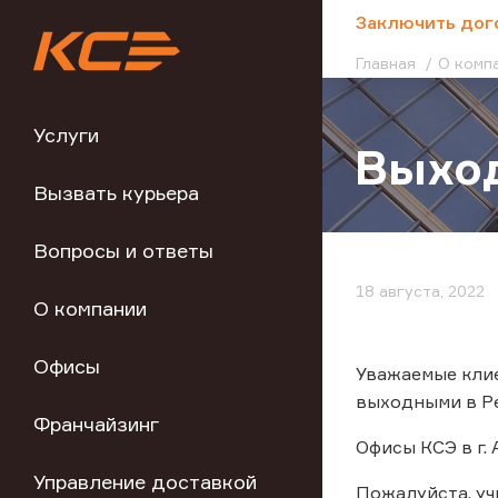
;
Заключить дог
Главная
О комп
Услуги
Выход
Вызвать курьера
Вопросы и ответы
18 августа, 2022
О компании
Офисы
Уважаемые клие
выходными в Ре
Франчайзинг
Офисы КСЭ в г.
Управление доставкой
Пожалуйста, у