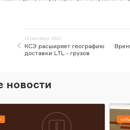
13 сентября, 2022
КСЭ расширяет географию
Врем
доставки LTL - грузов
е новости
я
соб