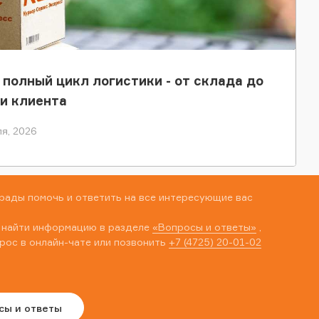
 полный цикл логистики - от склада до
и клиента
я, 2026
рады помочь и ответить на все интересующие вас
 найти информацию в разделе
«Вопросы и ответы»
,
рос в онлайн-чате или позвонить
+7 (4725) 20-01-02
сы и ответы