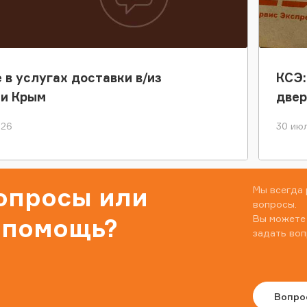
 в услугах доставки в/из
КСЭ:
ки Крым
двер
026
30 июл
вопросы или
Мы всегда 
вопросы.
Вы можете
 помощь?
задать воп
Вопро