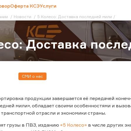
овор
Оферта КСЭ
Услуги
ании
Новости
5 Колесо: Доставка последней мили
есо: Доставка посл
СМИ о нас
ртировка продукции завершается её передачей конечн
едней мили», обладает своими особенностями и вызова
 транспортной отрасли и экономики страны.
озят грузы в ПВЗ, изданию
«5 Колесо»
в числе других э