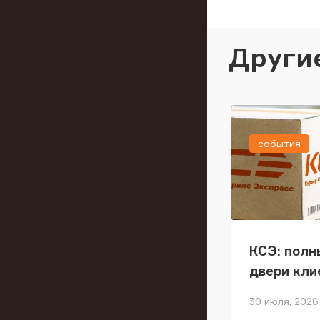
Други
события
КСЭ: полн
двери кли
30 июля, 2026