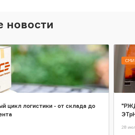
е новости
СМИ 
ый цикл логистики - от склада до
"РЖД
ента
ЭТр
28 июл