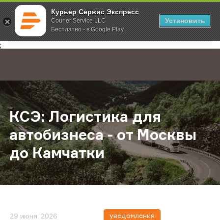
Курьер Сервис Экспресс
Установить
Courier Service LLC
Бесплатно - в Google Play
Главная
О компании
Новости
КСЭ: Логистика для автобизнеса -
;
КСЭ: Логистика для
автобизнеса - от Москвы
до Камчатки
уведомления
29 июня, 2026