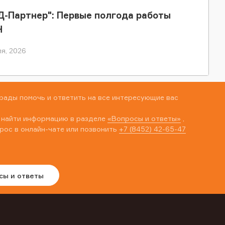
-Партнер": Первые полгода работы
Н
я, 2026
рады помочь и ответить на все интересующие вас
 найти информацию в разделе
«Вопросы и ответы»
,
рос в онлайн-чате или позвонить
+7 (8452) 42-65-47
сы и ответы