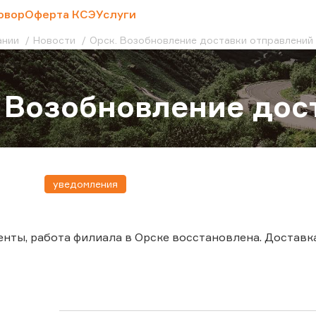
овор
Оферта КСЭ
Услуги
ании
Новости
Орск. Возобновление доставки отправлений
 Возобновление дос
уведомления
нты, работа филиала в Орске восстановлена. Доставк