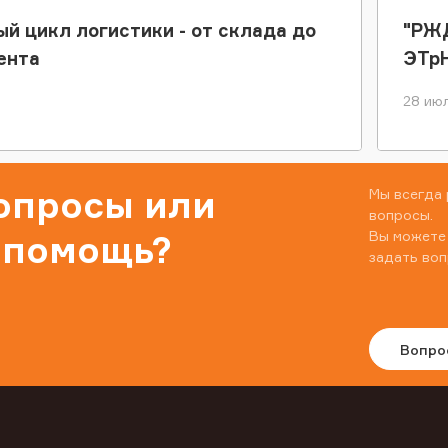
ый цикл логистики - от склада до
"РЖД
ента
ЭТр
28 июл
вопросы или
Мы всегда 
вопросы.
Вы можете
 помощь?
задать воп
Вопро