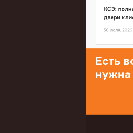
КСЭ: полн
двери кли
30 июля, 2026
Есть 
нужна