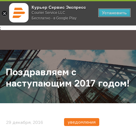
Курьер Сервис Экспресс
Установить
Courier Service LLC
Бесплатно - в Google Play
Главная
О компании
Новости
Поздравляем с наступающим 2017
;
Поздравляем с
наступающим 2017 годом!
уведомления
29 декабря, 2016