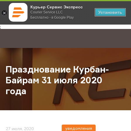
Курьер Сервис Экспресс
Установить
Courier Service LLC
Бесплатно - в Google Play
Главная
О компании
Новости
Празднование Курбан-Байрам 31 
;
Празднование Курбан-
Байрам 31 июля 2020
года
уведомления
27 июля, 2020