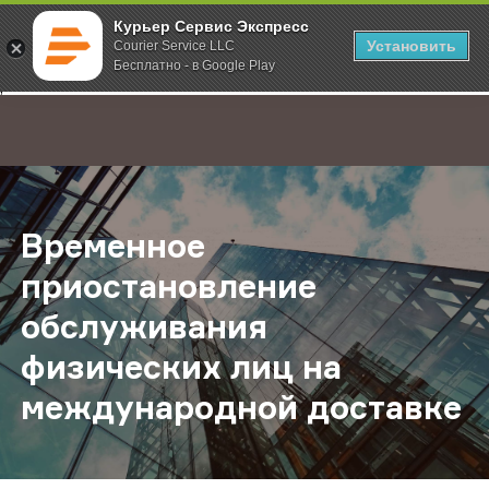
Курьер Сервис Экспресс
Установить
Courier Service LLC
Бесплатно - в Google Play
Главная
О компании
Новости
Временное приостановление обсл
;
Временное
приостановление
обслуживания
физических лиц на
международной доставке