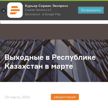
Курьер Сервис Экспресс
Установить
Courier Service LLC
Бесплатно - в Google Play
Главная
О компании
Новости
Выходные в Республике Казахстан
;
Выходные в Республике
Казахстан в марте
уведомления
19 марта, 2026