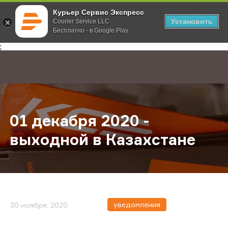
Курьер Сервис Экспресс
Установить
Courier Service LLC
Бесплатно - в Google Play
Главная
О компании
Новости
01 декабря 2020 - выходной в Каз
;
01 декабря 2020 -
выходной в Казахстане
уведомления
30 ноября, 2020