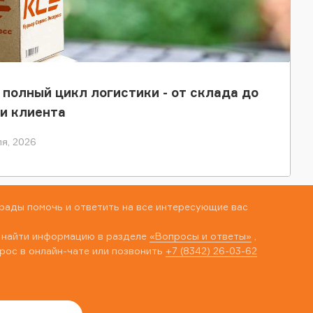
 полный цикл логистики - от склада до
и клиента
я, 2026
рады помочь и ответить на все интересующие вас
 найти информацию в разделе
«Вопросы и ответы»
,
рос в онлайн-чате или позвонить
+7 (8342) 26-03-62