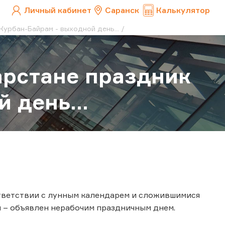
Личный кабинет
Саранск
Калькулятор
Курбан-Байрам - выходной день...
тарстане праздник
 день...
оответствии с лунным календарем и сложившимися
 – объявлен нерабочим праздничным днем.