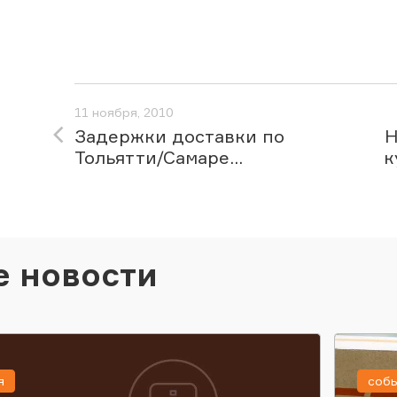
11 ноября, 2010
Задержки доставки по
Н
Тольятти/Самаре...
к
е новости
я
соб