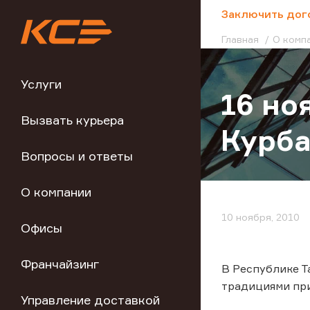
;
Заключить дог
Главная
О комп
Услуги
16 но
Вызвать курьера
Курба
Вопросы и ответы
О компании
10 ноября, 2010
Офисы
Франчайзинг
В Республике Т
традициями при
Управление доставкой