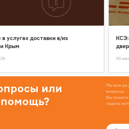
 в услугах доставки в/из
КСЭ:
ки Крым
двер
026
30 июл
вопросы или
Мы всегда 
вопросы.
Вы можете
 помощь?
задать воп