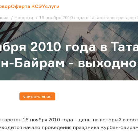
овор
Оферта КСЭ
Услуги
ании
Новости
16 ноября 2010 года в Татарстане праздник 
ября 2010 года в Та
н-Байрам - выходной
уведомления
атарстан 16 ноября 2010 года – день, на который в с
ходится начало проведения праздника Курбан-байрам