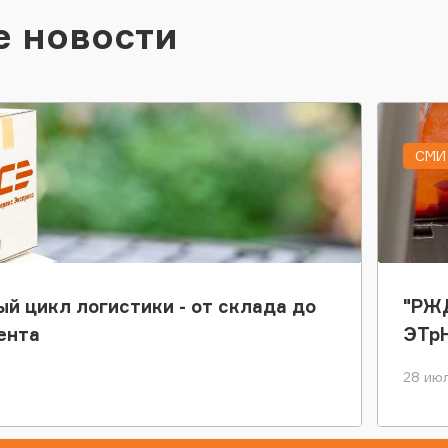
е новости
СМИ 
ый цикл логистики - от склада до
"РЖД
ента
ЭТр
28 июл