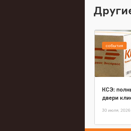
Други
события
КСЭ: полн
двери кли
30 июля, 2026