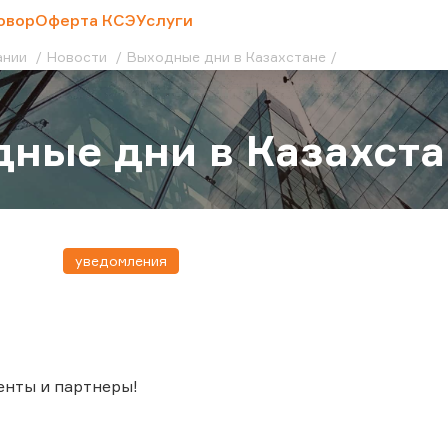
овор
Оферта КСЭ
Услуги
ании
Новости
Выходные дни в Казахстане
ные дни в Казахста
уведомления
енты и партнеры!