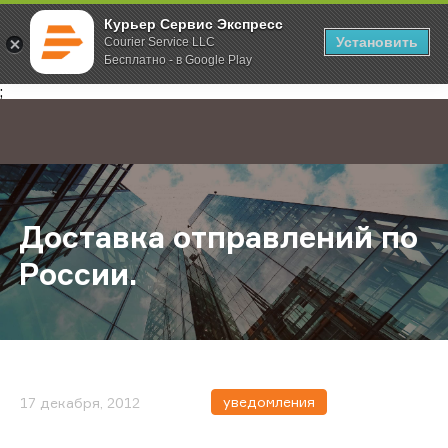
Курьер Сервис Экспресс
Установить
Courier Service LLC
Бесплатно - в Google Play
Главная
О компании
Новости
Доставка отправлений по России.
;
Доставка отправлений по
России.
уведомления
17 декабря, 2012