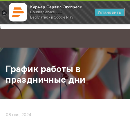
Курьер Сервис Экспресс
Установить
Courier Service LLC
Бесплатно - в Google Play
Главная
О компании
Новости
График работы в праздничные дни
;
График работы в
праздничные дни
08 мая, 2024