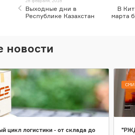
28 февраля, 2018
Выходные дни в
В Кит
Республике Казахстан
марта 
е новости
СМИ 
ый цикл логистики - от склада до
"РЖД