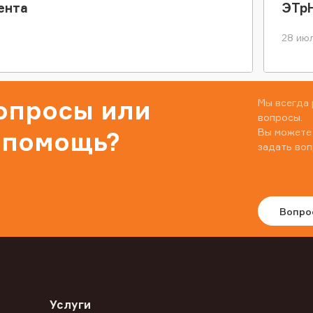
ента
ЭТр
28 июл
вопросы или
Мы всегда 
вопросы.
Вы можете
 помощь?
задать воп
Вопро
Услуги