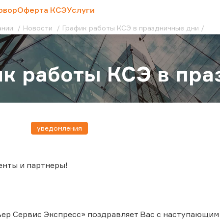
овор
Оферта КСЭ
Услуги
ании
Новости
График работы КСЭ в праздничные дни
к работы КСЭ в пр
уведомления
енты и партнеры!
ер Сервис Экспресс» поздравляет Вас с наступающим