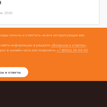
Н
я, 2026
рады помочь и ответить на все интересующие вас
 найти информацию в разделе
«Вопросы и ответы»
,
рос в онлайн-чате или позвонить
+7 (8342) 26-03-62
сы и ответы