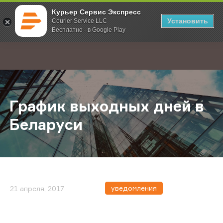
Курьер Сервис Экспресс
Установить
Courier Service LLC
Бесплатно - в Google Play
Главная
О компании
Новости
График выходных дней в Беларус
;
График выходных дней в
Беларуси
уведомления
21 апреля, 2017