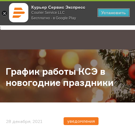
Курьер Сервис Экспресс
Установить
Courier Service LLC
Бесплатно - в Google Play
Главная
О компании
Новости
График работы КСЭ в новогодние
;
График работы КСЭ в
новогодние праздники
уведомления
28 декабря, 2021