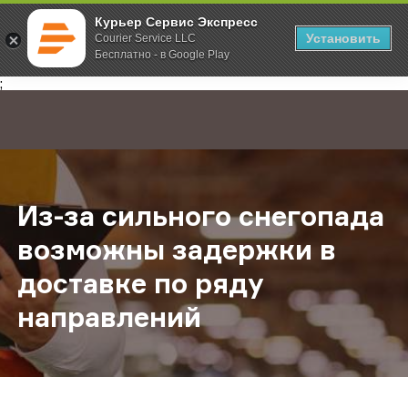
Курьер Сервис Экспресс
Установить
Courier Service LLC
Бесплатно - в Google Play
Главная
О компании
Новости
Из-за сильного снегопада возмож
;
Из-за сильного снегопада
возможны задержки в
доставке по ряду
направлений